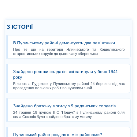
З ІСТОРІЇ
В Пулинському районі демонтують два пам'ятники
Про те що на території Ялинівського та Кошелівського
старостинських округів до цього часу збереглися...
Знайдено рештки солдатів, які загинули у боях 1941
року
Біля села Рудокопи у Пулинському районі 24 березня під час
проведення польових робіт пошуковики знай...
Знайдено братську могилу з 9 радянських солдатів
24 травня 19 групою ІПО "Пошук" в Пулинському районі біля
села Соколів було знайдено братську могилу...
Пулинський район розділять між районами?