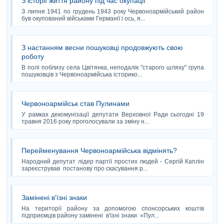
З історії життя району під час окупації
З липня 1941 по грудень 1943 року Червоноармійський район
був окупований військами Германії і ось, я...
З настанням весни пошуковці продовжують свою
роботу
В полі поблизу села Цвітянка, неподалік "старого шляху" група
пошуковців з Червоноармійська історико...
Червоноармійськ став Пулинами
У рамках декомунізації депутати Верховної Ради сьогодні 19
травня 2016 року проголосували за зміну н...
Перейменування Червоноармійська відмінять?
Народний депутат лідер партії простих людей - Сергій Каплін
зареєстрував постанову про скасування р...
Замінені в'їзні знаки
На території району за допомогою спонсорських коштів
підприємців району замінені в'їзні знаки «Пул...