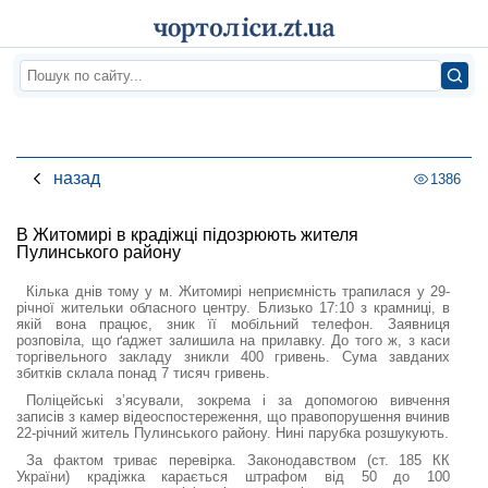
назад
1386
В Житомирі в крадіжці підозрюють жителя
Пулинського району
Кілька днів тому у м. Житомирі неприємність трапилася у 29-
річної жительки обласного центру. Близько 17:10 з крамниці, в
якій вона працює, зник її мобільний телефон. Заявниця
розповіла, що ґаджет залишила на прилавку. До того ж, з каси
торгівельного закладу зникли 400 гривень. Сума завданих
збитків склала понад 7 тисяч гривень.
Поліцейські з’ясували, зокрема і за допомогою вивчення
записів з камер відеоспостереження, що правопорушення вчинив
22-річний житель Пулинського району. Нині парубка розшукують.
За фактом триває перевірка. Законодавством (ст. 185 КК
України) крадіжка карається штрафом від 50 до 100