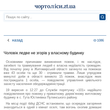
назад
1086
Чоловік ледве не згорів у власному будинку
Основними причинами виникнення пожеж, і як наслідок,
загибелі та травмування людей є власна недбалість громадян.
Від початку року в Житомирській області загинуло на пожежах
вже 43 особи та ще 30 - отримали травми. Лише упродовж
минулої доби в області виникло 15 пожеж, внаслідок яких
постраждала 1 особа, — повідомляє управління цивільного
захисту населення облдержадміністрації.
19 вересня о 12:27 до Служби порятунку «101» надійшло
повідомлення про пожежу у приватному дерев’яному житловому
будинку в с. Гута Юстинівка Пулинського району.
На місці події бійці ДСНС встановили, що осередок загоряння
знаходиться в одній з кімнат оселі, там вогонь охопив домашні