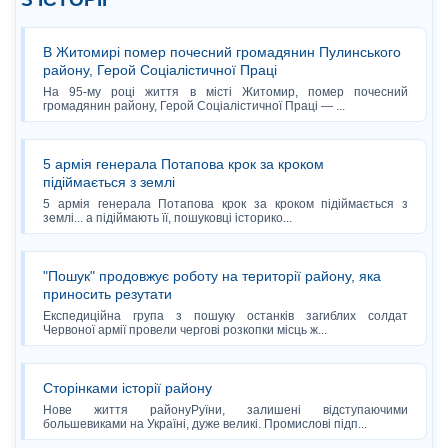
В Житомирі помер почесний громадянин Пулинського
району, Герой Соціалістичної Праці
На 95-му році життя в місті Житомир, помер почесний
громадянин району, Герой Соціалістичної Праці — ...
5 армія генерала Потапова крок за кроком
підіймається з землі
5 армія генерала Потапова крок за кроком підіймається з
землі... а підіймають її, пошуковці історико...
"Пошук" продовжує роботу на території району, яка
приносить резутати
Експедиційна група з пошуку останків загиблих солдат
Червоної армії провели чергові розкопки місць ж...
Сторінками історії району
Нове життя районуРуїни, залишені відступаючими
большевиками на Україні, дуже великі. Промислові підп...