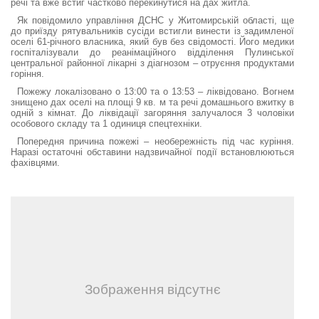
речі та вже встиг частково перекинутися на дах житла.
Як повідомило управління ДСНС у Житомирській області, ще
до
приїзду рятувальників сусіди встигли винести із задимленої
оселі 61-річного власника, який був без свідомості. Його медики
госпіталізували до реанімаційного відділення Пулинської
центральної районної лікарні з діагнозом – отруєння продуктами
горіння.
Пожежу локалізовано о 13:00 та о 13:53 – ліквідовано. Вогнем
знищено дах оселі на площі 9 кв. м та речі домашнього вжитку в
одній з кімнат. До ліквідації загоряння залучалося 3 чоловіки
особового складу та 1 одиниця спецтехніки.
Попередня причина пожежі – необережність під час куріння.
Наразі остаточні обставини надзвичайної події встановлюються
фахівцями.