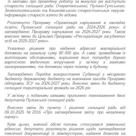
Зі звітами про проведену роботу за минулий рік виступили
старости селищної ради: Очеретянського, Пулино-Гутського;
Зеленополянського та Кошелівського старостинських округів.
Інформацію старост взято до відома.
Розглянуто Програму «Організація харчування в закладах
освіти Пулинської селищної ради на 2024-2026 роки» й
затверджено Програму харчування на 2026-2027 роки. Також
внесено зміни до Цільової Програми «Ресоціалізація засуджених
осіб на 2025-2027 роки».
Ухвалено рішення про надання адресної матеріальної
допомоги на загальну суму 80 000 грн. А саме: громадянам із
життєвими обставинами, вирішення яких потребує дорого
вартісного медичного втручання у зв’язку з важкими
захворюваннями, та допомоги через пожежу в будинку.
Затверджено Порядок використання Субвенції з місцевого
бюджету державному бюджету на виконання заходів Програми
підтримки ЗСУ на 2026-2027 роки. Внесено зміни до бюджету
селищної територіальної громади на 2026 рік.
У зв’язку з поданими заявами припинено повноваження двох
депутатів Пулинської селищної ради.
Внесено зміни до пункту І рішення селищної ради від
09.10.2025 №2016 «Про затвердження звіту про незалежну
оцінку».
Крім цього, значний обсяг питань стосувався земельних
відносин: депутати розглянули рішення щодо затвердження
технічної документації із землеустрою, надання дозволів на