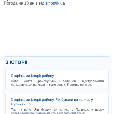
Погода на 10 днів від
sinoptik.ua
З ІСТОРІЇ
Сторінками історії району
Нове життя районуРуїни, залишені відступаючими
большевиками на Україні, дуже великі. Промислові підп...
Сторінками історії району: Чи бували ви колись у
Пулинах... ?
Так, як воно єЧи бували ви колись у Пулинах, у цьому
невеличкому районному центрі багатого хмілярськ...