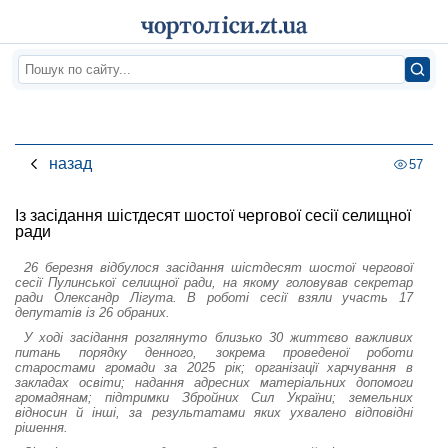
назад
57
Із засідання шістдесят шостої чергової сесії селищної
ради
26 березня відбулося засідання шістдесят шостої чергової
сесії Пулинської селищної ради, на якому головував секретар
ради Олександр Лігута. В роботі сесії взяли участь 17
депутатів із 26 обраних.
У ході засідання розглянуто близько 30 життєво важливих
питань порядку денного, зокрема проведеної роботи
старостами громади за 2025 рік; організації харчування в
закладах освіти; надання адресних матеріальних допомоги
громадянам; підтримки Збройних Сил України; земельних
відносин й інші, за результатами яких ухвалено відповідні
рішення.