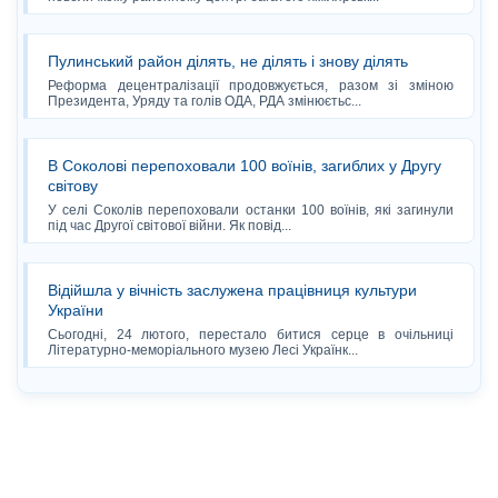
Пулинський район ділять, не ділять і знову ділять
Реформа децентралізації продовжується, разом зі зміною
Президента, Уряду та голів ОДА, РДА змінюєтьс...
В Соколові перепоховали 100 воїнів, загиблих у Другу
світову
У селі Соколів перепоховали останки 100 воїнів, які загинули
під час Другої світової війни. Як повід...
Відійшла у вічність заслужена працівниця культури
України
Сьогодні, 24 лютого, перестало битися серце в очільниці
Літературно-меморіального музею Лесі Українк...