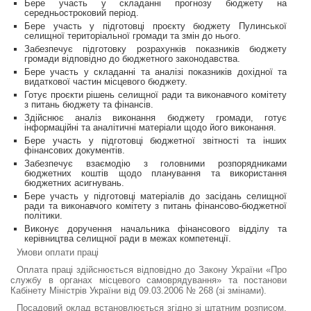
Бере участь у складанні прогнозу бюджету на
середньостроковий період.
Бере участь у підготовці проєкту бюджету Пулинської
селищної територіальної громади та змін до нього.
Забезпечує підготовку розрахунків показників бюджету
громади відповідно до бюджетного законодавства.
Бере участь у складанні та аналізі показників дохідної та
видаткової частин місцевого бюджету.
Готує проєкти рішень селищної ради та виконавчого комітету
з питань бюджету та фінансів.
Здійснює аналіз виконання бюджету громади, готує
інформаційні та аналітичні матеріали щодо його виконання.
Бере участь у підготовці бюджетної звітності та інших
фінансових документів.
Забезпечує взаємодію з головними розпорядниками
бюджетних коштів щодо планування та використання
бюджетних асигнувань.
Бере участь у підготовці матеріалів до засідань селищної
ради та виконавчого комітету з питань фінансово-бюджетної
політики.
Виконує доручення начальника фінансового відділу та
керівництва селищної ради в межах компетенції.
Умови оплати праці
Оплата праці здійснюється відповідно до Закону України «Про
службу в органах місцевого самоврядування» та постанови
Кабінету Міністрів України від 09.03.2006 № 268 (зі змінами).
Посадовий оклад встановлюється згідно зі штатним розписом.