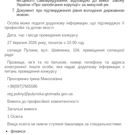
місцевого самоврядування, відповідно до вимог Закону
України «Про запобігання корупції» за минулий рік.
Документ про підтвердження рівня володіння державною
мовою.
Особа може подати додаткову інформацію, що підтверджує її
професійні та ділові якості.
Дата, час і місце проведення конкурсу
27 березня 2026 року, початок о 10.00 год.
селище Пулини, вул. Шевченка, 104, приміщення селищної
ради
Прізвище, ім’я та по батькові, номер телефону та адреса
електронної пошти особи, яка надає додаткову інформацію з
питань проведення конкурсу
Прохоренко Ірина Миколаївна
+38(097)7665586
otg.puliny@pulynska-gromada.gov.ua
Вимоги до професійної компетентності
Загальні вимоги
1 Освіта
Вища освіта не нижче ступеня бакалавра за спеціальностями:
фінанси