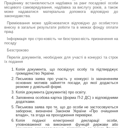
Працівнику встановлюється надбавка за ранг посадової особи
місцевого самоврядування, надбавка за вислугу років, а також
може надаватися матеріальна допомога відповідно до
законодавства.
Преміювання може здійснюватися відповідно до особистого
внеску в загальні результати роботи та в межах фонду оплати
праці.
Інформація про стро-ковість чи безстроко-вість призначення на
посаду
Безстроково
Перелік документів, необхідних для участі в конкурсі та строк
їх подання
Копія документа, що посвідчує особу та підтверджує
громадянство України.
Письмова заява про участь у конкурсі із зазначенням
основних мотивів зайняття посади, до якої додається
резюме у довільній формі.
Копія документа (документів) про освіту.
Заповнена особова картка (форма П-2 ДС) з відповідними
додатками.
Письмова заява про те, що до особи не застосовуються
заборони, визначені Законом України «Про очищення
влади», та згода на проходження перевірки.
Копія поданої електронної декларації особи,
уповноваженої на виконання функцій держави або