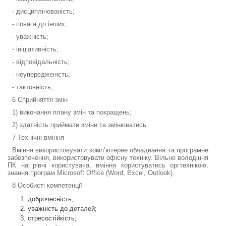
- дисциплінованість;
- повага до інших;
- уважність;
- ініціативність;
- відповідальність;
- неупередженість;
- тактовність;
6 Сприйняття змін
1) виконання плану змін та покращень;
2) здатність приймати зміни та змінюватись.
7 Технічні вміння
Вміння використовувати комп’ютерне обладнання та програмне
забезпечення, використовувати офісну техніку. Вільне володіння
ПК на рівні користувача, вміння користуватись оргтехнікою,
знання програм Microsoft Office (Word, Excel, Outlook).
8 Особисті компетенції
доброчесність;
уважність до деталей;
стресостійкість;