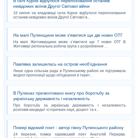
В селі Курне відбулося перепоховання останків
невідомих воїнів Другої Світової війни
16 липня на кладовищі села Курне відбулося перепоховання
останків невідомих воїнів Другої Світової в...
На мапі Пулинщини може з’явитися ще дві нових ОТГ
На мапі Житомирщини може з’явитися ще 7 нових ОТГ В
Житомирі регіональна робоча група з розроблення ...
Павлівка залишилась на острові необ'єднання
Лише одна сільська рада в Пулинському районі не підтримала
жодної пропозиції щодо об'єднання в терит...
В Пулинах презентовано книгу про боротьбу за
українську державність і незалежність
Про боротьбу за українську державність і незалежність
розповів кандидат історичних наук, доцент та к...
Помер відомий поет - автор гімну Пулинського району
24 березня, помер харківський поет Анатолій Перерва.