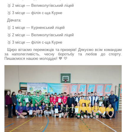
🥈 2 місце — Великолугівський ліцей
🥉 3 місце — філія с-ща Курне
Дівчата:
🥇 1 місце — Курненський ліцей
🥈 2 місце — Великолугівський ліцей
🥉 3 місце — філія с-ща Курне
Щиро вітаємо переможців та призерів! Дякуємо всім командам
за наполегливість, чесну боротьбу та любов до спорту.
Пишаємося нашою молоддю! 💙 💛