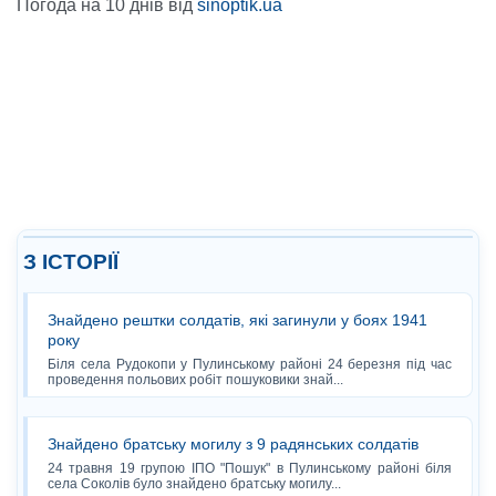
Погода на 10 днів від
sinoptik.ua
З ІСТОРІЇ
Знайдено рештки солдатів, які загинули у боях 1941
року
Біля села Рудокопи у Пулинському районі 24 березня під час
проведення польових робіт пошуковики знай...
Знайдено братську могилу з 9 радянських солдатів
24 травня 19 групою ІПО "Пошук" в Пулинському районі біля
села Соколів було знайдено братську могилу...