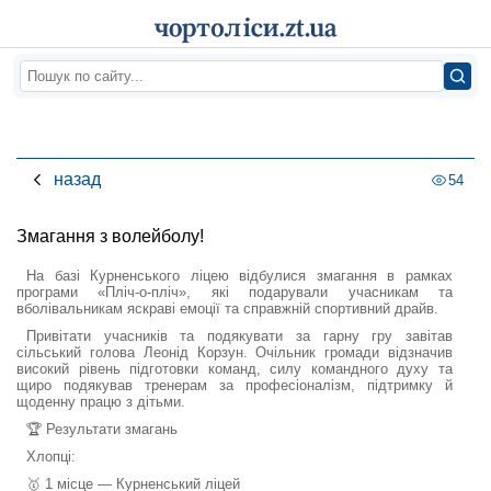
назад
54
Змагання з волейболу!
На базі Курненського ліцею відбулися змагання в рамках
програми «Пліч-о-пліч», які подарували учасникам та
вболівальникам яскраві емоції та справжній спортивний драйв.
Привітати учасників та подякувати за гарну гру завітав
сільський голова Леонід Корзун. Очільник громади відзначив
високий рівень підготовки команд, силу командного духу та
щиро подякував тренерам за професіоналізм, підтримку й
щоденну працю з дітьми.
🏆 Результати змагань
Хлопці:
🥇 1 місце — Курненський ліцей