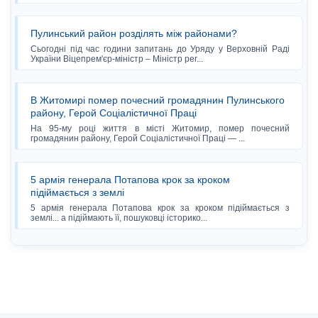
Пулинський район розділять між районами?
Сьогодні під час години запитань до Уряду у Верховній Раді
України Віцепрем'єр-міністр – Міністр рег...
В Житомирі помер почесний громадянин Пулинського
району, Герой Соціалістичної Праці
На 95-му році життя в місті Житомир, помер почесний
громадянин району, Герой Соціалістичної Праці — ...
5 армія генерала Потапова крок за кроком
підіймається з землі
5 армія генерала Потапова крок за кроком підіймається з
землі... а підіймають її, пошуковці історико...