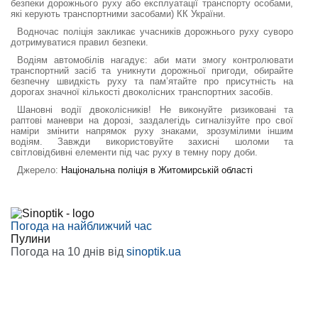
безпеки дорожнього руху або експлуатації транспорту особами,
які керують транспортними засобами) КК України.
Водночас поліція закликає учасників дорожнього руху суворо
дотримуватися правил безпеки.
Водіям автомобілів нагадує: аби мати змогу контролювати
транспортний засіб та уникнути дорожньої пригоди, обирайте
безпечну швидкість руху та пам’ятайте про присутність на
дорогах значної кількості двоколісних транспортних засобів.
Шановні водії двоколісників! Не виконуйте ризиковані та
раптові маневри на дорозі, заздалегідь сигналізуйте про свої
наміри змінити напрямок руху знаками, зрозумілими іншим
водіям. Завжди використовуйте захисні шоломи та
світловідбивні елементи під час руху в темну пору доби.
Джерело:
Національна поліція в Житомирській області
Погода на найближчий час
Пулини
Погода на 10 днів від
sinoptik.ua