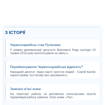
З ІСТОРІЇ
Червоноармійськ став Пулинами
У рамках декомунізації депутати Верховної Ради сьогодні 19
травня 2016 року проголосували за зміну н...
Перейменування Червоноармійська відмінять?
Народний депутат лідер партії простих людей - Сергій Каплін
зареєстрував постанову про скасування р...
Замінені в'їзні знаки
На території району за допомогою спонсорських коштів
підприємців району замінені в'їзні знаки «Пул...