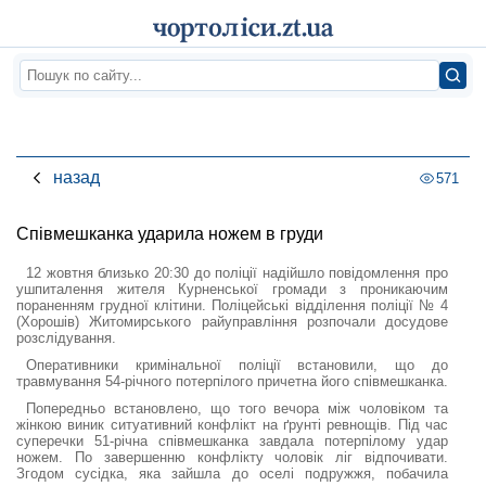
назад
571
Співмешканка ударила ножем в груди
12 жовтня близько 20:30 до поліції надійшло повідомлення про
ушпиталення жителя Курненської громади з проникаючим
пораненням грудної клітини. Поліцейські відділення поліції № 4
(Хорошів) Житомирського райуправління розпочали досудове
розслідування.
Оперативники кримінальної поліції встановили, що до
травмування 54-річного потерпілого причетна його співмешканка.
Попередньо встановлено, що того вечора між чоловіком та
жінкою виник ситуативний конфлікт на ґрунті ревнощів. Під час
суперечки 51-річна співмешканка завдала потерпілому удар
ножем. По завершенню конфлікту чоловік ліг відпочивати.
Згодом сусідка, яка зайшла до оселі подружжя, побачила