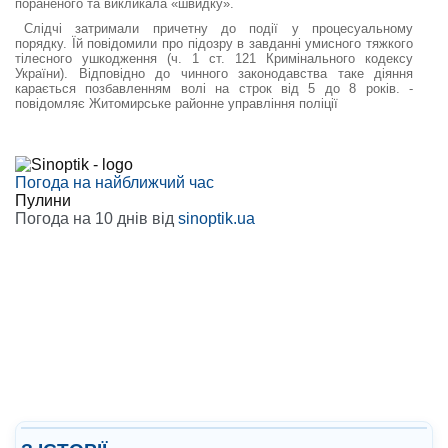
пораненого та викликала «швидку».
Слідчі затримали причетну до події у процесуальному
порядку. Їй повідомили про підозру в завданні умисного тяжкого
тілесного ушкодження (ч. 1 ст. 121 Кримінального кодексу
України). Відповідно до чинного законодавства таке діяння
карається позбавленням волі на строк від 5 до 8 років. -
повідомляє Житомирське районне управління поліції
Погода на найближчий час
Пулини
Погода на 10 днів від
sinoptik.ua