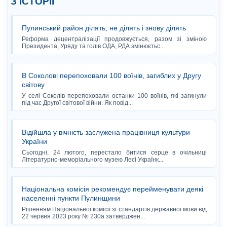
З ІСТОРІЇ
Пулинський район ділять, не ділять і знову ділять
Реформа децентралізації продовжується, разом зі зміною
Президента, Уряду та голів ОДА, РДА змінюєтьс...
В Соколові перепоховали 100 воїнів, загиблих у Другу
світову
У селі Соколів перепоховали останки 100 воїнів, які загинули
під час Другої світової війни. Як повід...
Відійшла у вічність заслужена працівниця культури
України
Сьогодні, 24 лютого, перестало битися серце в очільниці
Літературно-меморіального музею Лесі Українк...
Національна комісія рекомендує перейменувати деякі
населенні пункти Пулинщини
Рішенням Національної комісії зі стандартів державної мови від
22 червня 2023 року № 230а затверджен...