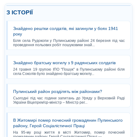
З ІСТОРІЇ
Знайдено рештки солдатів, які загинули у боях 1941
року
Біля села Рудокопи у Пулинському районі 24 березня під час
проведення польових робіт пошуковики знай...
Знайдено братську могилу з 9 радянських солдатів
24 травня 19 групою ІПО "Пошук" в Пулинському районі біля
села Соколів було знайдено братську могилу...
Пулинський район розділять між районами?
Сьогодні під час години запитань до Уряду у Верховній Раді
України Віцепрем'єр-міністр – Міністр рег...
В Житомирі помер почесний громадянин Пулинського
району, Герой Соціалістичної Праці
На 95-му році життя в місті Житомир, помер почесний
громадянин району, Герой Соціалістичної Праці — ...