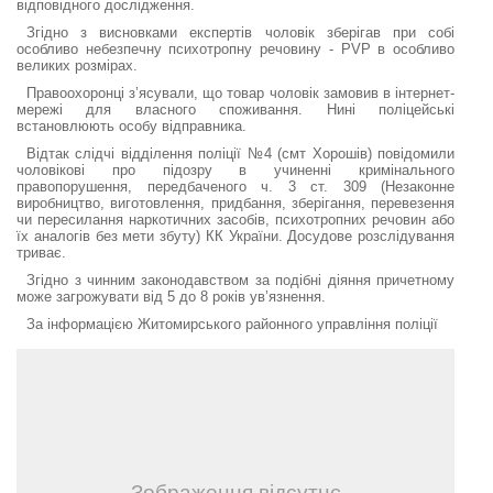
відповідного дослідження.
Згідно з висновками експертів чоловік зберігав при собі
особливо небезпечну психотропну речовину - PVP в особливо
великих розмірах.
Правоохоронці з’ясували, що товар чоловік замовив в інтернет-
мережі для власного споживання. Нині поліцейські
встановлюють особу відправника.
Відтак слідчі відділення поліції №4 (смт Хорошів) повідомили
чоловікові про підозру в учиненні кримінального
правопорушення, передбаченого ч. 3 ст. 309 (Незаконне
виробництво, виготовлення, придбання, зберігання, перевезення
чи пересилання наркотичних засобів, психотропних речовин або
їх аналогів без мети збуту) КК України. Досудове розслідування
триває.
Згідно з чинним законодавством за подібні діяння причетному
може загрожувати від 5 до 8 років ув’язнення.
За інформацією Житомирського районного управління поліції