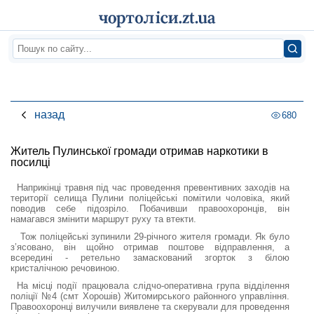
назад
680
Житель Пулинської громади отримав наркотики в
посилці
Наприкінці травня під час проведення превентивних заходів на
території селища Пулини поліцейські помітили чоловіка, який
поводив себе підозріло. Побачивши правоохоронців, він
намагався змінити маршрут руху та втекти.
Тож поліцейські зупинили 29-річного жителя громади. Як було
з’ясовано, він щойно отримав поштове відправлення, а
всередині - ретельно замаскований згорток з білою
кристалічною речовиною.
На місці події працювала слідчо-оперативна група відділення
поліції №4 (смт Хорошів) Житомирського районного управління.
Правоохоронці вилучили виявлене та скерували для проведення