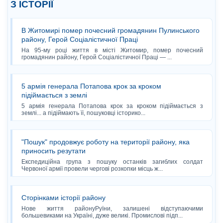
З ІСТОРІЇ
В Житомирі помер почесний громадянин Пулинського
району, Герой Соціалістичної Праці
На 95-му році життя в місті Житомир, помер почесний
громадянин району, Герой Соціалістичної Праці — ...
5 армія генерала Потапова крок за кроком
підіймається з землі
5 армія генерала Потапова крок за кроком підіймається з
землі... а підіймають її, пошуковці історико...
"Пошук" продовжує роботу на території району, яка
приносить резутати
Експедиційна група з пошуку останків загиблих солдат
Червоної армії провели чергові розкопки місць ж...
Сторінками історії району
Нове життя районуРуїни, залишені відступаючими
большевиками на Україні, дуже великі. Промислові підп...