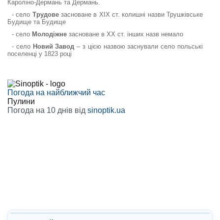
Кароліно-Дермань та Дермань.
- село
Трудове
засноване в XIX ст. колишні назви Трушківське
Будище та Будище
- село
Молодіжне
засноване в XX ст. інших назв немало
- село
Новий Завод
– з цією назвою заснували село польські
поселенці у 1823 році
Погода на найближчий час
Пулини
Погода на 10 днів від
sinoptik.ua