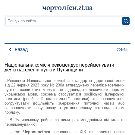
назад
845
Національна комісія рекомендує перейменувати
деякі населенні пункти Пулинщини
Рішенням Національної комісії зі стандартів державної мови
від 22 червня 2023 року № 230а затверджено перелік населених
пунктів назви яких можуть не відповідати лексичним нормам
української мови, зокрема стосуватися російської імперської
політики (російської колоніальної політики) то пропонується
обґрунтувати доцільність збереження поточної назви або
запропонувати нову назву в установленому законодавством
порядку.
В Пулинському районі за цими рекомендаціями підлягають
перейменуванню:
- село
Червоносілка
засноване в XIX ст. колишні назви