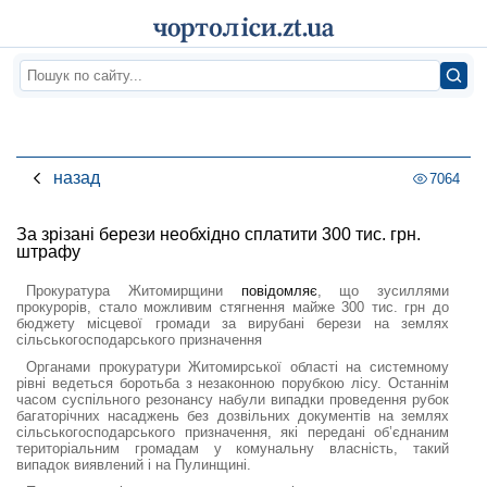
назад
7064
За зрізані берези необхідно сплатити 300 тис. грн.
штрафу
Прокуратура Житомирщини
повідомляє
, що зусиллями
прокурорів, стало можливим стягнення майже 300 тис. грн до
бюджету місцевої громади за вирубані берези на землях
сільськогосподарського призначення
Органами прокуратури Житомирської області на системному
рівні ведеться боротьба з незаконною порубкою лісу. Останнім
часом суспільного резонансу набули випадки проведення рубок
багаторічних насаджень без дозвільних документів на землях
сільськогосподарського призначення, які передані об’єднаним
територіальним громадам у комунальну власність, такий
випадок виявлений і на Пулинщині.