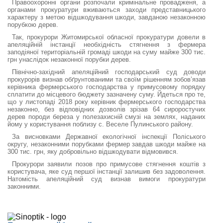
Правоохоронні органи розпочали кримінальне провадженя, а
органами прокуратури вживаються заходи представницького
характеру з метою відшкодування шкоди, завданою незаконною
порубкою дерев.
Так, прокурори Житомирської обласної прокуратури довели в
апеляційній інстанції необхідність стягнення з фермера
заподіяної територіальній громаді шкоди на суму майже 300 тис.
грн унаслідок незаконної порубки дерев.
Північно-західний апеляційний господарський суд доводи
прокурорів визнав обґрунтованими та своїм рішенням зобов’язав
керівника фермерського господарства у примусовому порядку
сплатити до місцевого бюджету зазначену суму. Йдеться про те,
що у листопаді 2018 року керівник фермерського господарства
незаконно, без відповідних дозволів зрізав 64 сироростучих
дерев породи береза у полезахисній смузі на землях, наданих
йому у користування поблизу с. Веселе Пулинського району.
За висновками Державної екологічної інспекції Поліського
округу, незаконними порубками фермер завдав шкоди майже на
300 тис. грн, яку добровільно відшкодувати відмовився.
Прокурори заявили позов про примусове стягнення коштів з
користувача, яке суд першої інстанції залишив без задоволення.
Натомість апеляційний суд визнав вимоги прокуратури
законними.