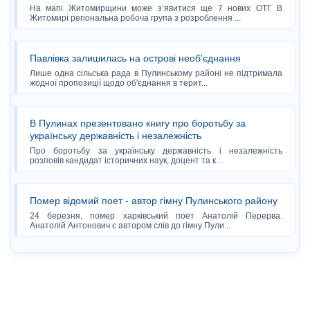
На мапі Житомирщини може з’явитися ще 7 нових ОТГ В
Житомирі регіональна робоча група з розроблення ...
Павлівка залишилась на острові необ'єднання
Лише одна сільська рада в Пулинському районі не підтримала
жодної пропозиції щодо об'єднання в терит...
В Пулинах презентовано книгу про боротьбу за
українську державність і незалежність
Про боротьбу за українську державність і незалежність
розповів кандидат історичних наук, доцент та к...
Помер відомий поет - автор гімну Пулинського району
24 березня, помер харківський поет Анатолій Перерва.
Анатолій Антонович є автором слів до гімну Пули...