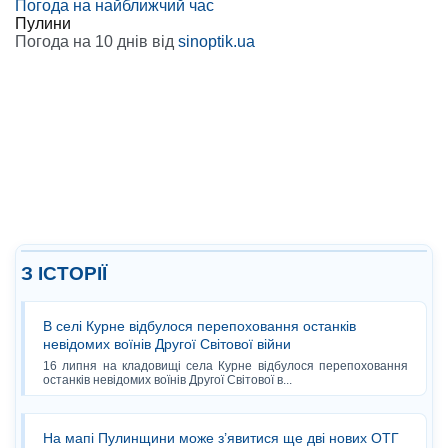
Погода на найближчий час
Пулини
Погода на 10 днів від
sinoptik.ua
З ІСТОРІЇ
В селі Курне відбулося перепоховання останків
невідомих воїнів Другої Світової війни
16 липня на кладовищі села Курне відбулося перепоховання
останків невідомих воїнів Другої Світової в...
На мапі Пулинщини може з’явитися ще дві нових ОТГ