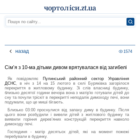
назад
1574
Сім’я з 10-ма дітьми дивом врятувалася від загибелі
Як повідомляє
Пулинський районний сектор Управління
ДСНС
, в ніч з 14 на 15 лютого в селі Буряківка загорілося
перекриття в житловому будинку. Зі слів власниці будинку,
близько десятої години вечора вона з матір'ю готували дітей до
сну та почули тріскіт в перекритті неподалік димоходу печі, вони
подумали, що це миші бігають.
Близько 03:00 проснулися від запаху диму в будинку. Після
цього вони розбудили і вивели дітей з житлового будинку та
виявили горіння дерев’яних конструкцій перекриття навколо
димоходу печі.
Господиня - матір десятьох дітей, які на момент пожежі
перебували в будинку.