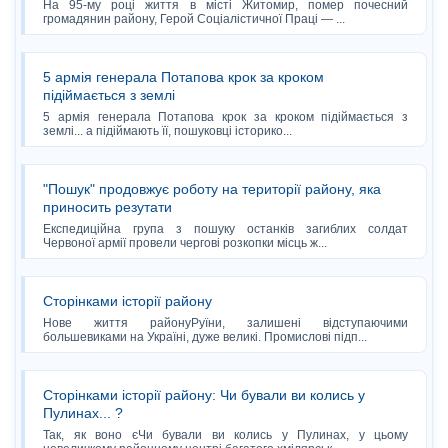
На 95-му році життя в місті Житомир, помер почесний
громадянин району, Герой Соціалістичної Праці — ...
5 армія генерала Потапова крок за кроком
підіймається з землі
5 армія генерала Потапова крок за кроком підіймається з
землі... а підіймають її, пошуковці історико...
"Пошук" продовжує роботу на території району, яка
приносить резутати
Експедиційна група з пошуку останків загиблих солдат
Червоної армії провели чергові розкопки місць ж...
Сторінками історії району
Нове життя районуРуїни, залишені відступаючими
большевиками на Україні, дуже великі. Промислові підп...
Сторінками історії району: Чи бували ви колись у
Пулинах... ?
Так, як воно єЧи бували ви колись у Пулинах, у цьому