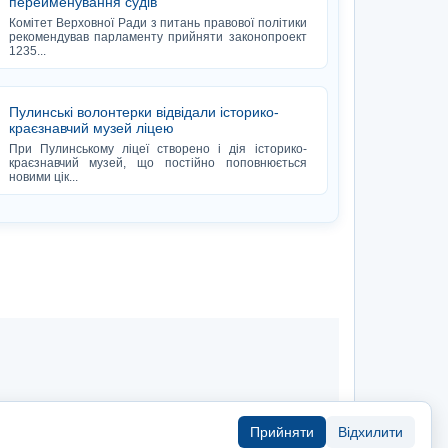
перейменування судів
Комітет Верховної Ради з питань правової політики
рекомендував парламенту прийняти законопроект
1235...
Пулинські волонтерки відвідали історико-
краєзнавчий музей ліцею
При Пулинському ліцеї створено і дія історико-
краєзнавчий музей, що постійно поповнюється
новими цік...
Прийняти
Відхилити