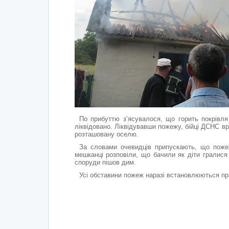
По прибуттю з’ясувалося, що горить покрівл
ліквідовано. Ліквідувавши пожежу, бійці ДСНС в
розташовану оселю.
За словами очевидців припускають, що пожеж
мешканці розповіли, що бачили як діти гралися 
споруди пішов дим.
Усі обставини пожеж наразі встановлюються п