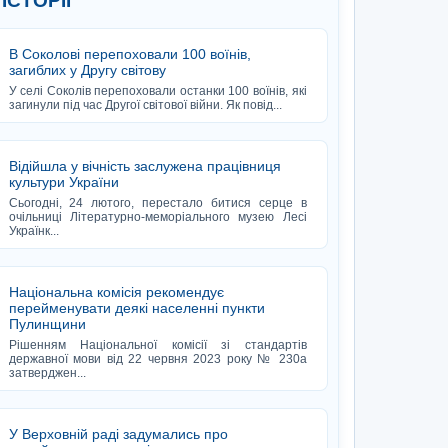
 ІСТОРІЇ
В Соколові перепоховали 100 воїнів,
загиблих у Другу світову
У селі Соколів перепоховали останки 100 воїнів, які
загинули під час Другої світової війни. Як повід...
Відійшла у вічність заслужена працівниця
культури України
Сьогодні, 24 лютого, перестало битися серце в
очільниці Літературно-меморіального музею Лесі
Українк...
Національна комісія рекомендує
перейменувати деякі населенні пункти
Пулинщини
Рішенням Національної комісії зі стандартів
державної мови від 22 червня 2023 року № 230а
затверджен...
У Верховній раді задумались про