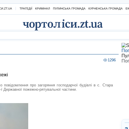
И.ZT.UA
ТРАГЕДІЇ
КРИМІНАЛ
ПУЛИНСЬКА ГРОМАДА
КУРНЕНСЬКА ГРОМАДА
Е
Пог
Пу
1296
Пог
жежі
 повідомлення про загоряння господарчої будівлі в с. Стара
7-ї Державної пожежно-рятувальної частини.