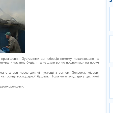
З
я приміщення. Зусиллями вогнеборців пожежу локалізовано та
рятували частину будівлі та не дали вогню поширитися на поруч
а сталася через дитячі пустощі з вогнем. Зокрема, місцеві
на горищі господарчої будівлі. Після чого з-під даху цегляної
равоохоронцями.