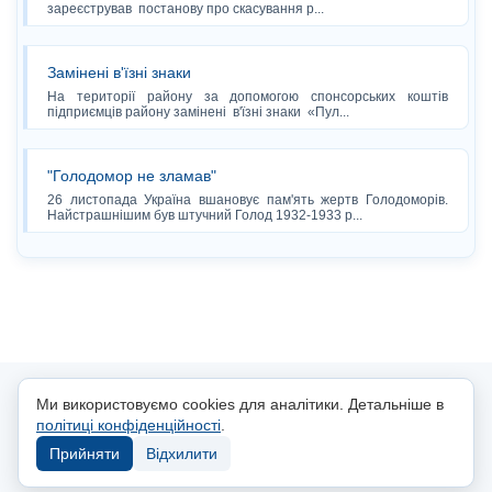
зареєстрував постанову про скасування р...
Замінені в'їзні знаки
На території району за допомогою спонсорських коштів
підприємців району замінені в'їзні знаки «Пул...
"Голодомор не зламав"
26 листопада Україна вшановує пам'ять жертв Голодоморів.
Найстрашнішим був штучний Голод 1932-1933 р...
© 2014-2025, Чортоліси.zt.ua
Ми використовуємо cookies для аналітики. Детальніше в
політиці конфіденційності
.
Політика конфіденційності
Прийняти
Відхилити