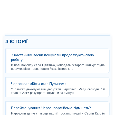
З ІСТОРІЇ
З настанням весни пошуковці продовжують свою
роботу
В полі поблизу села Цвітянка, неподалік "старого шляху" група
пошуковців з Червоноармійська історико...
Червоноармійськ став Пулинами
У рамках декомунізації депутати Верховної Ради сьогодні 19
травня 2016 року проголосували за зміну н...
Перейменування Червоноармійська відмінять?
Народний депутат лідер партії простих людей - Сергій Каплін