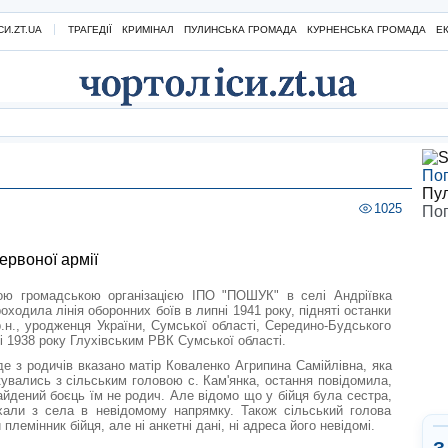
И.ZT.UA
ТРАГЕДІЇ
КРИМІНАЛ
ПУЛИНСЬКА ГРОМАДА
КУРНЕНСЬКА ГРОМАДА
Е
Пог
Пу
1025
Пог
рвоної армії
ю громадською організацією ІПО "ПОШУК" в селі Андріївка
ходила лінія оборонних боїв в липні 1941 року, підняті останки
н., уродженця України, Сумської області, Середино-Будського
ні 1938 року Глухівським РВК Сумської області.
е з родичів вказано матір Коваленко Агрипина Самійлівна, яка
кувались з сільським головою с. Кам'янка, остання повідомила,
йдений боєць їм не родич. Але відомо що у бійця була сестра,
хали з села в невідомому напрямку. Також сільський голова
емінник бійця, але ні анкетні дані, ні адреса його невідомі.