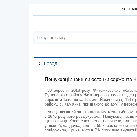
ЧОРТОЛІС
назад
Пошуковці знайшли останки сержанта Че
30 вересня 2018 року Житомирською обласно
Пулинського району Житомирської області, де про
сержанта Коваленка Василя Йосиповича, 1917 р.
району, с. Кам'янка, призваного до армії у верес
Боєць пізнаний за стандартним медальйоном, д
в 1946 році його розшукувала. Пошуковці поспіл
що прізвище Коваленко в селі поширене, але зна
у якої була дочка, але в 50-х роках вони виї
повідомила, що начебто в РФ проживає внучатий пл