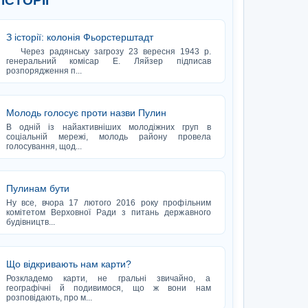
 ІСТОРІЇ
З історії: колонія Фьорстерштадт
Через радянську загрозу 23 вересня 1943 р.
генеральний комісар Е. Ляйзер підписав
розпорядження п...
Молодь голосує проти назви Пулин
В одній із найактивніших молодіжних груп в
соціальній мережі, молодь району провела
голосування, щод...
Пулинам бути
Ну все, вчора 17 лютого 2016 року профільним
комітетом Верховної Ради з питань державного
будівництв...
Що відкривають нам карти?
Розкладемо карти, не гральні звичайно, а
географічні й подивимося, що ж вони нам
розповідають, про м...