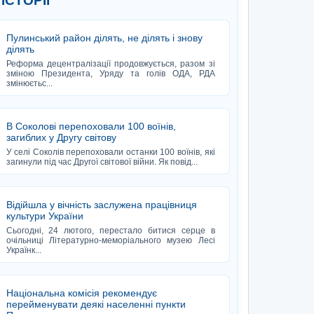
 ІСТОРІЇ
Пулинський район ділять, не ділять і знову
ділять
Реформа децентралізації продовжується, разом зі
зміною Президента, Уряду та голів ОДА, РДА
змінюєтьс...
В Соколові перепоховали 100 воїнів,
загиблих у Другу світову
У селі Соколів перепоховали останки 100 воїнів, які
загинули під час Другої світової війни. Як повід...
Відійшла у вічність заслужена працівниця
культури України
Сьогодні, 24 лютого, перестало битися серце в
очільниці Літературно-меморіального музею Лесі
Українк...
Національна комісія рекомендує
перейменувати деякі населенні пункти