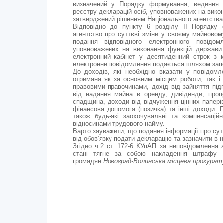
визначений у Порядку формування, ведення 
реєстру декларацій осіб, уповноважених на вико
затверджений рішенням Національного агентства 
Відповідно до пункту 6 розділу II Порядку 
агентство про суттєві зміни у своєму майновом
подання відповідного електронного повідо
уповноважених на виконання функцій держави
електронний кабінет у десятиденний строк з
електронне повідомлення подається шляхом запо
До доходів, які необхідно вказати у повідомле
отримана як за основним місцем роботи, так і 
правовими правочинами, дохід від зайняття пі
від надання майна в оренду, дивіденди, проце
спадщина, доходи від відчуження цінних паперів
фінансова допомога (позичка) та інші доходи. 
також будь-які заохочувальні та компенсаційн
відносинами трудового найму.
Варто зауважити, що подання інформації про сутт
від обов’язку подати декларацію та зазначити в н
Згідно ч.2 ст. 172-6 КУпАП за неповідомлення
стані тягне за собою накладення штрафу в
громадян.
Новоград-Волинська місцева прокурат