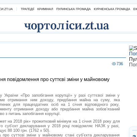
И.ZT.UA
ТРАГЕДІЇ
КРИМІНАЛ
ПУЛИНСЬКА ГРОМАДА
КУРНЕНСЬКА ГРОМАДА
Е
Пог
Пу
736
Пог
ня повідомлення про суттєві зміни у майновому
у України «Про запобігання корупції» у разі суттєвої зміни у
саме отримання ним доходу, придбання майна на суму, яка
лених для працездатних осіб на 1 січня відповідного року,
оменту отримання доходу або придбання майна зобов’язаний
о з питань запобігання корупції.
жет на 2018 рік» прожитковий мінімум на 1 січня 2018 року для
то суб’єкт декларування у 2018 році повідомляє НАЗК у разі,
є 88 100 грн. (1762 х 50).
 про суттєві зміни у майновому стані суб’єкта декларування