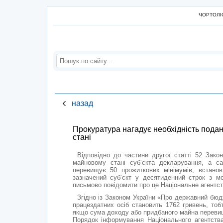
ЧОРТОЛІС
назад
Прокуратура нагадує необхідність подан
стані
Відповідно до частини другої статті 52 Закон
майновому стані суб’єкта декларування, а 
перевищує 50 прожиткових мінімумів, встанов
зазначений суб’єкт у десятиденний строк з м
письмово повідомити про це Національне агентств
Згідно із Законом України «Про державний бюд
працездатних осіб становить 1762 гривень, тоб
якщо сума доходу або придбаного майна перевищу
Порядок інформування Національного агентства