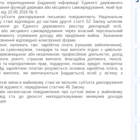
З
та оприлюднення (надання) інформації Єдиного державного
нання функцій держави або місцевого самоврядування, який був
від 10.06.2016 № 3.
суб’єкти декларування письмово повідомляють Національне
у стані відповідно до частини другої статті 52 Закону шляхом
млення до Єдиного державного реєстру декларацій осіб,
 або місцевого самоврядування через власний персональний
 моменту отримання доходу або придбання майна. Зазначене
внення відповідної електронної форми.
нні, належать такі: заробітна плата (грошове забезпечення),
за сумісництвом, гонорари та інші виплати згідно з цивільно-
дприємницькою або незалежною професійною діяльністю, дохід
нти, роялті, страхові виплати, благодійна допомога, пенсія,
 та корпоративних прав, подарунки, позика, кредит, поворотна
Під заробітною платою розуміється основна заробітна плата, а
і виплати, які виплачуються (надаються) особі у зв’язку з
єві зміни в майновому стані не звільняє суб’єкта декларування
ій відомості, передбачені статтею 46 Закону.
 або несвоєчасне повідомлення про суттєві зміни у майновому
ід ста до двохсот неоподатковуваних мінімумів доходів
ура