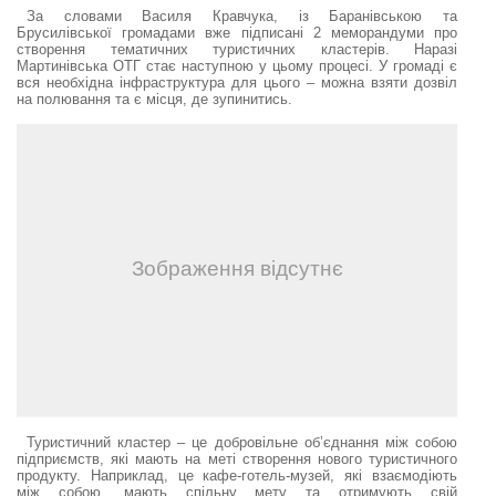
За словами Василя Кравчука, із Баранівською та
Брусилівської громадами вже підписані 2 меморандуми про
створення тематичних туристичних кластерів. Наразі
Мартинівська ОТГ стає наступною у цьому процесі. У громаді є
вся необхідна інфраструктура для цього – можна взяти дозвіл
на полювання та є місця, де зупинитись.
Туристичний кластер – це добровільне об’єднання між собою
підприємств, які мають на меті створення нового туристичного
продукту. Наприклад, це кафе-готель-музей, які взаємодіють
між собою, мають спільну мету та отримують свій