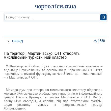
назад
1389
На території Мартинівської ОТГ створять
мисливський туристичний кластер
У Житомирській області уже створено 2 туристичні кластери –
ягідний у Брусилівській та органічний у Баранівській ОТГ. Вже
незабаром в області функціонуватиме 3 кластер – мисливський
– у Мартинівській ОТГ.
Меморандум про створення мисливського кластеру підписали
керівник Житомирського обласного туристичного інформаційного
центру Василь Кравчук та голова Мартинівської ОТГ Віктор
Кривуцький сьогодні, 3 серпня, під час стратегічної зустрічі
щодо розвитку туризму із представниками громад
Житомирщини.