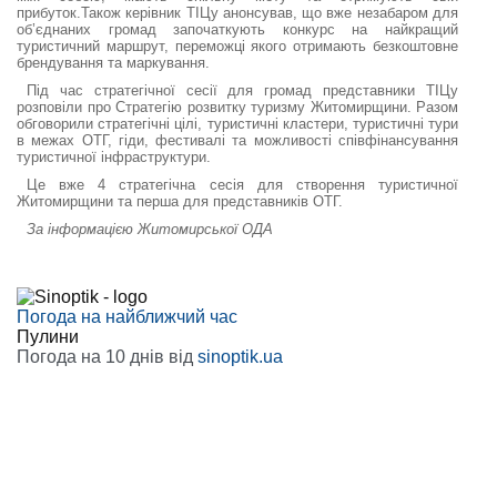
прибуток.Також керівник ТІЦу анонсував, що вже незабаром для
об’єднаних громад започаткують конкурс на найкращий
туристичний маршрут, переможці якого отримають безкоштовне
брендування та маркування.
Під час стратегічної сесії для громад представники ТІЦу
розповіли про Стратегію розвитку туризму Житомирщини. Разом
обговорили стратегічні цілі, туристичні кластери, туристичні тури
в межах ОТГ, гіди, фестивалі та можливості співфінансування
туристичної інфраструктури.
Це вже 4 стратегічна сесія для створення туристичної
Житомирщини та перша для представників ОТГ.
За інформацією Житомирської ОДА
Погода на найближчий час
Пулини
Погода на 10 днів від
sinoptik.ua