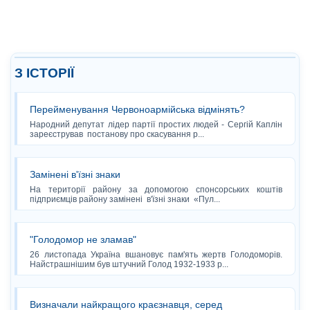
З ІСТОРІЇ
Перейменування Червоноармійська відмінять?
Народний депутат лідер партії простих людей - Сергій Каплін
зареєстрував постанову про скасування р...
Замінені в'їзні знаки
На території району за допомогою спонсорських коштів
підприємців району замінені в'їзні знаки «Пул...
"Голодомор не зламав"
26 листопада Україна вшановує пам'ять жертв Голодоморів.
Найстрашнішим був штучний Голод 1932-1933 р...
Визначали найкращого краєзнавця, серед