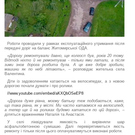
Роботи проводили у рамках експлуатаційного утримання після
передачі доріг на баланс Житомирської ОДА.
«Дорогу ремонтували давно, ще колгосп був, років 20 тому.
Відтоді ніхто й не ремонтував - тільки ями латали, а після
зими знов дорога розбита була. А це вже добре зробили,
машини як по небі літають»
, – розповідає жителька села
Валентина.
Діти із задоволенням катаються на велосипедах, а з новою
дорогою почали думати і про ролики.
//www.youtube.com/embed/aKXQbOSeEP8
«Дорога дуже рівна, моєму батьку теж подобається, каже,
що така рівна, як у місті. Ми часто катаємося на велосипеді,
а тепер ще й на роликах будемо кататися по цій дорозі»,
–
діляться враженнями Наталія та Анастасія.
У селі ліквідували ямковість і вирівняли шар
асфальтобетонною сумішшю. Далі перевірятиметься якість
ремонту і тільки після цього оплачуватимуться виконані роботи.