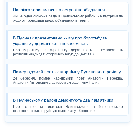
Павлівка залишилась на острові необ'єднання
Лише одна сільська рада в Пулинському районі не підтримала
жодної пропозиції щодо об'єднання в терит...
В Пулинах презентовано книгу про боротьбу за
українську державність і незалежність
Про боротьбу за українську державність і незалежність
розповів кандидат історичних наук, доцент та к...
Помер відомий поет - автор гімну Пулинського району
24 березня, помер харківський поет Анатолій Перерва.
Анатолій Антонович є автором слів до гімну Пули...
В Пулинському районі демонтують два пам'ятники
Про те що на території Ялинівського та Кошелівського
старостинських округів до цього часу збереглися...