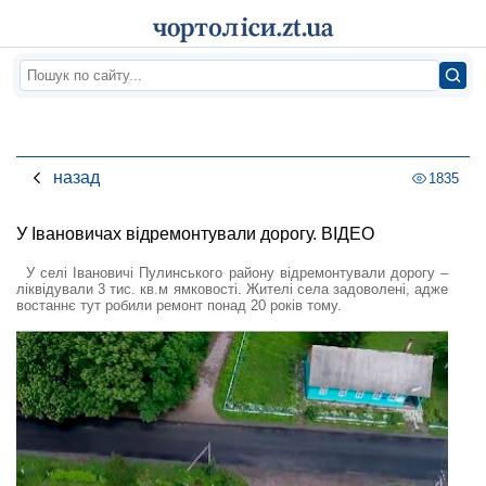
назад
1835
У Івановичах відремонтували дорогу. ВІДЕО
У селі Івановичі Пулинського району відремонтували дорогу –
ліквідували 3 тис. кв.м ямковості. Жителі села задоволені, адже
востаннє тут робили ремонт понад 20 років тому.