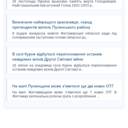
26 листопада Україна вшановує пам'ять жертв Голодоморів.
Найстрашнішим був штучний Голод 1932-1933 р...
Визначали найкращого краєзнавця, серед
претендентів житель Пулинського району
8 грудня конкурсна комісія Житомирської обласної ради під
головуванням заступника голови обласної ра...
В селі Курне відбулося перепоховання останків
невідомих воїнів Другої Світової війни
16 липня на кладовищі села Курне відбулося перепоховання
останків невідомих воїнів Другої Світової в...
На мапі Пулинщини може з’явитися ще дві нових ОТГ
На мапі Житомирщини може з’явитися ще 7 нових ОТГ В
Житомирі регіональна робоча група з розроблення ...