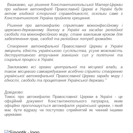
Вважаємо, що рішення Константинопольської Матері-Церкви
про надання автокефалії Православній Церкві в Україні буде
актом глибокої історичної справедливості, оскільки саме з
Константинополя Україна прийняла хрещення.
Рішення про автокефалію сприятиме міжконфесійному і
церковно-державному діалогу в Україні на засадах релігійної
свободи та міжконфесійного миру, стане важливим кроком для
забезпечення прав, свобод та релігійних потреб громадян.
Створення автокефальної Православної Церкви в Україні
зміцнить єдність українського суспільства, усуне можливість
деструктивного втручання зовнішніх сил у політичні та
соціальні процеси в Україні.
Закликаємо всі органи центральної та місцевої влади, а
також місцевого самоврядування всебічно сприяти створенню
української автокефальної Православної Церкви заради миру і
єдності, свободи та процвітання Української держави."
Довідково:
Томос про автокефалію Православної Церкви в Україні - це
офіційний документ Константинополького патріарха, яким
офіційно проголошується автокефалія української церкви, і який
має бути відразу чи поступово сприйнятий як чинний іншими
церквами.