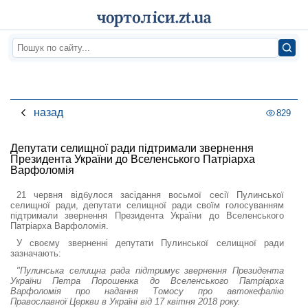
назад
829
Депутати селищної ради підтримали звернення
Президента України до Вселенського Патріарха
Варфоломія
21 червня відбулося засідання восьмої сесії Пулинської
селищної ради, депутати селищної ради своїм голосуванням
підтримали звернення Президента України до Вселенського
Патріарха Варфоломія.
У своєму зверненні депутати Пулинської селищної ради
зазначають:
"Пулинська селищна рада підтримує звернення Президента
України Петра Порошенка до Вселенського Патріарха
Варфоломія про надання Томосу про автокефалію
Православної Церкви в Україні від 17 квітня 2018 року.