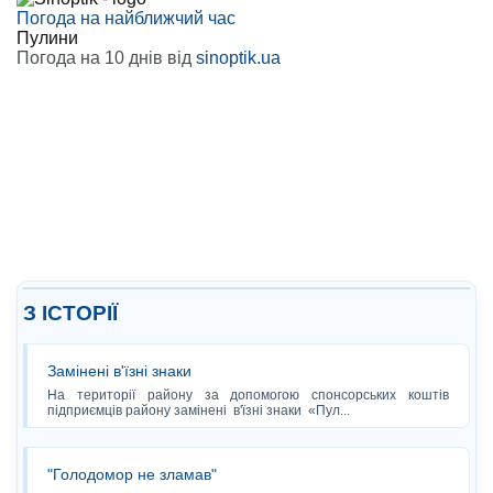
Погода на найближчий час
Пулини
Погода на 10 днів від
sinoptik.ua
З ІСТОРІЇ
Замінені в'їзні знаки
На території району за допомогою спонсорських коштів
підприємців району замінені в'їзні знаки «Пул...
"Голодомор не зламав"