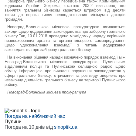
Заборона грального бізнесу передбачена також Кримінальним
кодексом України. Зокрема, статтею 203-2 визначено, що
зайняття гральним бізнесом карається штрафом від десяти
тисяч до сорока тисяч неоподаткованих мінімумів доходів
громадян.
Новоград-Волинською місцевою прокуратурою вживаються
заходи щодо додержання законодавства про заборону грального
бізнесу.Так, 19.01.2018 проведено міжвідомчу нараду керівників
правоохоронних органів та органів місцевого самоврядування
щодо удосконалення взаємодії з питань додержання
законодавства про заборону грального бізнесу.
На виконання рішення наради визначено порядок взаємодії між
Новоград-Волинською місцевою прокуратурою, Пулинським
відділенням поліції та Пулинською селищною радою щодо
обміну інформацією про виявлені порушення законодавства у
сфері грального бізнесу, отримання та розгляду звернень про
незаконну діяльність грального бізнесу на території Пулинського
району.
Новоград-Волинська місцева прокуратура
Погода на найближчий час
Пулини
Погода на 10 днів від
sinoptik.ua