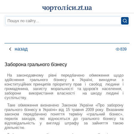
назад
839
Заборона грального бізнесу
На законодавчому рівні передбачено обмеження щодо
здійснення грального бізнесу в Україні, виходячи з
конституційних принципів пріоритету прав і свобод людини і
громадянина, захисту моральності та здоров'я населення,
заборони використання власності на шкоду людині і
суспільству.
Таке обмеження визначено Законом України «Про заборону
грального бізнесу в Україні» від 15 травня 2009 року. Вказаним
законом передбачено поняття терміну «гральний бізнес»,
перелік заходів, які відносяться до грального бізнесу та
відповідальність у вигляді штрафу за зайняття такою
діяльністю.