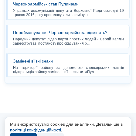
Червоноармійськ став Пулинами
У рамках декомунізації депутати Верховної Ради сьогодні 19
травня 2016 року проголосували за зміну н...
Перейменування Червоноармійська відмінять?
Народний депутат лідер партії простих людей - Сергій Каплін
зареєстрував постанову про скасування р...
Замінені в'їзні знаки
На території району за допомогою спонсорських коштів
підприємців району замінені в'їзні знаки «Пул...
© 2014-2025, Чортоліси.zt.ua
Ми використовуємо cookies для аналітики. Детальніше в
політиці конфіденційності
.
Політика конфіденційності