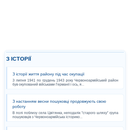
З ІСТОРІЇ
З історії життя району під час окупації
З липня 1941 по грудень 1943 року Червоноармійський район
був окупований військами Германії і ось, я...
З настанням весни пошуковці продовжують свою
роботу
В полі поблизу села Цвітянка, неподалік "старого шляху" група
пошуковців з Червоноармійська історико...