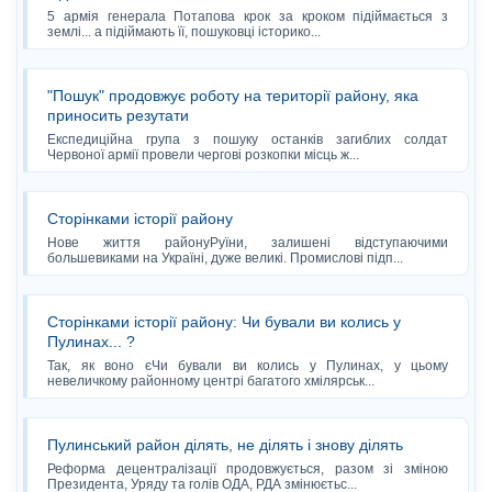
5 армія генерала Потапова крок за кроком підіймається з
землі... а підіймають її, пошуковці історико...
"Пошук" продовжує роботу на території району, яка
приносить резутати
Експедиційна група з пошуку останків загиблих солдат
Червоної армії провели чергові розкопки місць ж...
Сторінками історії району
Нове життя районуРуїни, залишені відступаючими
большевиками на Україні, дуже великі. Промислові підп...
Сторінками історії району: Чи бували ви колись у
Пулинах... ?
Так, як воно єЧи бували ви колись у Пулинах, у цьому
невеличкому районному центрі багатого хмілярськ...
Пулинський район ділять, не ділять і знову ділять
Реформа децентралізації продовжується, разом зі зміною
Президента, Уряду та голів ОДА, РДА змінюєтьс...