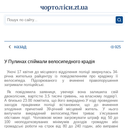
назад
925
У Пулинах спіймали велосипедного крадія
Уночі 17 квітня до місцевого відділення поліції звернулась 34-
річна жителька райцентру із повідомленням про крадіжку її
велосипеда. Підозрюваного у вчиненні правопорушення
затримали поліцейські.
Як повідомила заявниця, увечері вона залишила свій
двоколісник, вартістю 3,5 тисячі гривень, на власному подвір’ї.
А близько 23.00 помітила, що його викрадено.У ході проведених
заходів працівники поліції встановили, що до вчинення
злодіяння причетний 39-річний місцевий житель. У нього
вилучили викрадений велосипед.Нині триває з’ясування
обставин події. Чоловікові може загрожувати штраф від 50 до
100 неоподатковуваних мінімумів доходів громадян або
громадські роботи на строк від 80 до 240 годин, або виправні