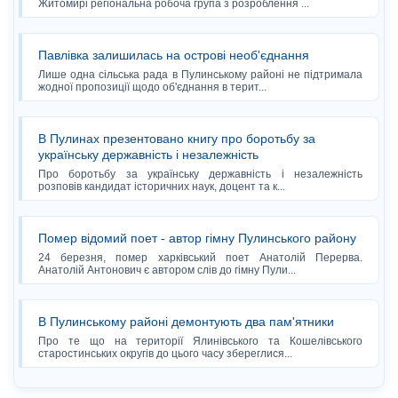
Житомирі регіональна робоча група з розроблення ...
Павлівка залишилась на острові необ'єднання
Лише одна сільська рада в Пулинському районі не підтримала
жодної пропозиції щодо об'єднання в терит...
В Пулинах презентовано книгу про боротьбу за
українську державність і незалежність
Про боротьбу за українську державність і незалежність
розповів кандидат історичних наук, доцент та к...
Помер відомий поет - автор гімну Пулинського району
24 березня, помер харківський поет Анатолій Перерва.
Анатолій Антонович є автором слів до гімну Пули...
В Пулинському районі демонтують два пам'ятники
Про те що на території Ялинівського та Кошелівського
старостинських округів до цього часу збереглися...