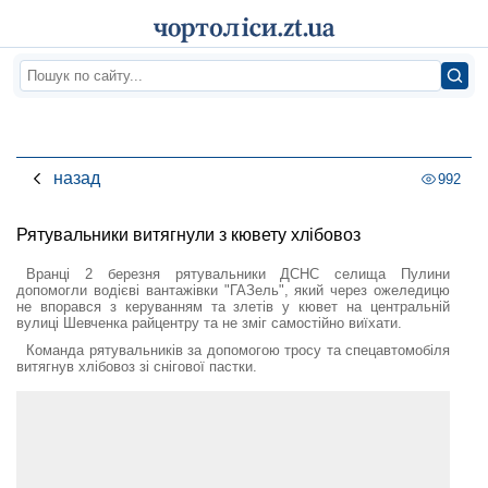
назад
992
Рятувальники витягнули з кювету хлібовоз
Вранці 2 березня рятувальники ДСНС селища Пулини
допомогли водієві вантажівки "ГАЗель", який через ожеледицю
не впорався з керуванням та злетів у кювет на центральній
вулиці Шевченка райцентру та не зміг самостійно виїхати.
Команда рятувальників за допомогою тросу та спецавтомобіля
витягнув хлібовоз зі снігової пастки.