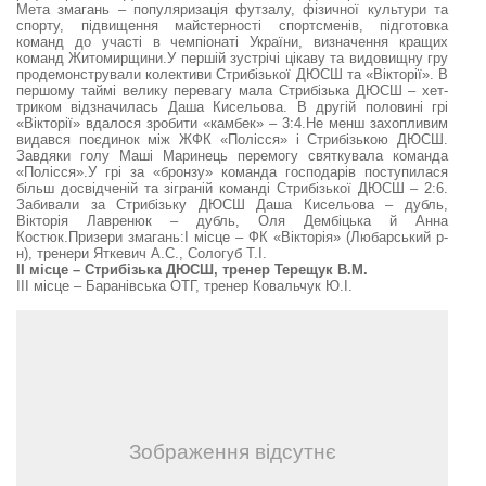
Мета змагань – популяризація футзалу, фізичної культури та
спорту, підвищення майстерності спортсменів, підготовка
команд до участі в чемпіонаті України, визначення кращих
команд Житомирщини.У першій зустрічі цікаву та видовищну гру
продемонстрували колективи Стрибізької ДЮСШ та «Вікторії». В
першому таймі велику перевагу мала Стрибізька ДЮСШ – хет-
триком відзначилась Даша Кисельова. В другій половині грі
«Вікторії» вдалося зробити «камбек» – 3:4.Не менш захопливим
видався поєдинок між ЖФК «Полісся» і Стрибізькою ДЮСШ.
Завдяки голу Маші Маринець перемогу святкувала команда
«Полісся».У грі за «бронзу» команда господарів поступилася
більш досвідченій та зіграній команді Стрибізької ДЮСШ – 2:6.
Забивали за Стрибізьку ДЮСШ Даша Кисельова – дубль,
Вікторія Лавренюк – дубль, Оля Дембіцька й Анна
Костюк.Призери змагань:І місце – ФК «Вікторія» (Любарський р-
н), тренери Яткевич А.С., Сологуб Т.І.
ІІ місце – Стрибізька ДЮСШ, тренер Терещук В.М.
ІІІ місце – Баранівська ОТГ, тренер Ковальчук Ю.І.