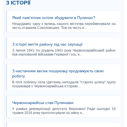
З ІСТОРІЇ
Який пам'ятник хотіли збудувати в Пулинах?
Нещодавно одну з вулиць нашого містечка перейменували на
честь отаманів Соколовських. Тож на честь я...
З історії життя району під час окупації
З липня 1941 по грудень 1943 року Червоноармійський район
був окупований військами Германії і ось, я...
З настанням весни пошуковці продовжують свою
роботу
В полі поблизу села Цвітянка, неподалік "старого шляху" група
пошуковців з Червоноармійська історико...
Червоноармійськ став Пулинами
У рамках декомунізації депутати Верховної Ради сьогодні 19
травня 2016 року проголосували за зміну н...