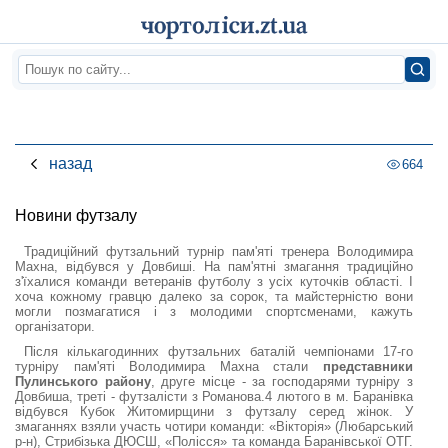
назад
664
Новини футзалу
Традиційний футзальний турнір пам'яті тренера Володимира
Махна, відбувся у Довбиші. На пам'ятні змагання традиційно
з'їхалися команди ветеранів футболу з усіх куточків області. І
хоча кожному гравцю далеко за сорок, та майстерністю вони
могли позмагатися і з молодими спортсменами, кажуть
організатори.
Після кількагодинних футзальних баталій чемпіонами 17-го
турніру пам'яті Володимира Махна стали
представники
Пулинського району
, друге місце - за господарями турніру з
Довбиша, треті - футзалісти з Романова.4 лютого в м. Баранівка
відбувся Кубок Житомирщини з футзалу серед жінок. У
змаганнях взяли участь чотири команди: «Вікторія» (Любарський
р-н), Стрибізька ДЮСШ, «Полісся» та команда Баранівської ОТГ.