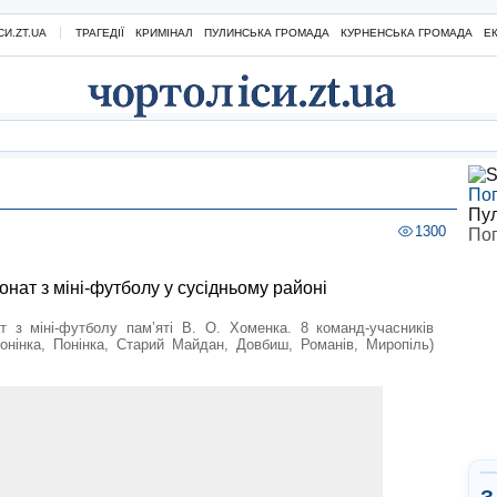
И.ZT.UA
ТРАГЕДІЇ
КРИМІНАЛ
ПУЛИНСЬКА ГРОМАДА
КУРНЕНСЬКА ГРОМАДА
Е
Пог
Пу
1300
Пог
нат з міні-футболу у сусідньому районі
т з міні-футболу пам’яті В. О. Хоменка. 8 команд-учасників
Понінка, Понінка, Старий Майдан, Довбиш, Романів, Миропіль)