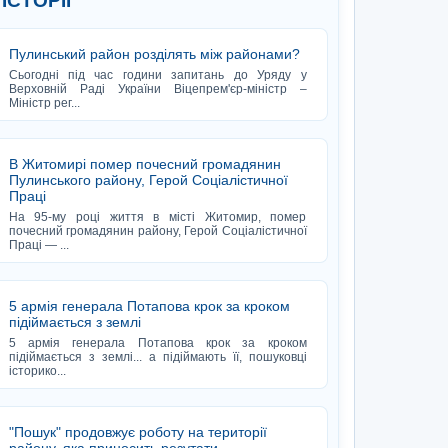
 ІСТОРІЇ
Пулинський район розділять між районами?
Сьогодні під час години запитань до Уряду у
Верховній Раді України Віцепрем'єр-міністр –
Міністр рег...
В Житомирі помер почесний громадянин
Пулинського району, Герой Соціалістичної
Праці
На 95-му році життя в місті Житомир, помер
почесний громадянин району, Герой Соціалістичної
Праці — ...
5 армія генерала Потапова крок за кроком
підіймається з землі
5 армія генерала Потапова крок за кроком
підіймається з землі... а підіймають її, пошуковці
історико...
"Пошук" продовжує роботу на території