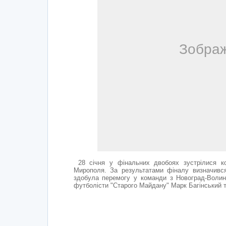
28 січня у фінальних двобоях зустрілися к
Мирополя. За результатами фіналу визначивс
здобула перемогу у команди з Новоград-Волин
футболісти "Старого Майдану" Марк Багінський т