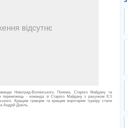
З
оманди Новоград-Волинського, Понінки, Старого Майдану та
я переможець - команда зі Старого Майдану з рахунком 8:3
ського. Кращим гравцем та кращим воротарем турніру стали
а Андрій Докіль.