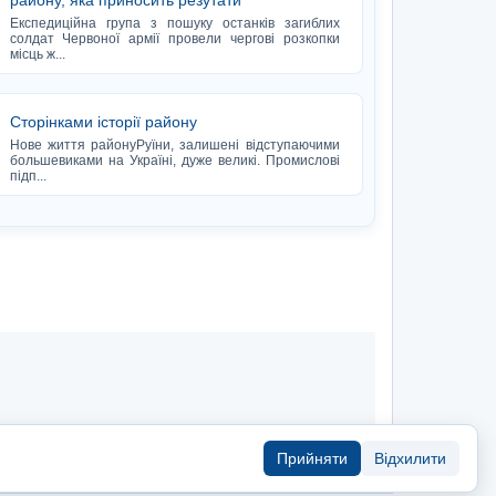
району, яка приносить резутати
Експедиційна група з пошуку останків загиблих
солдат Червоної армії провели чергові розкопки
місць ж...
Сторінками історії району
Нове життя районуРуїни, залишені відступаючими
большевиками на Україні, дуже великі. Промислові
підп...
Прийняти
Відхилити