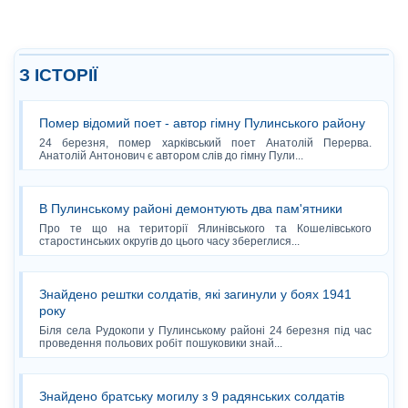
З ІСТОРІЇ
Помер відомий поет - автор гімну Пулинського району
24 березня, помер харківський поет Анатолій Перерва.
Анатолій Антонович є автором слів до гімну Пули...
В Пулинському районі демонтують два пам'ятники
Про те що на території Ялинівського та Кошелівського
старостинських округів до цього часу збереглися...
Знайдено рештки солдатів, які загинули у боях 1941
року
Біля села Рудокопи у Пулинському районі 24 березня під час
проведення польових робіт пошуковики знай...
Знайдено братську могилу з 9 радянських солдатів