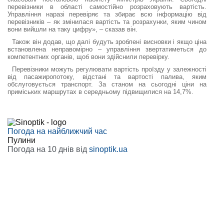
перевізники в області самостійно розраховують вартість.
Управління наразі перевіряє та збирає всю інформацію від
перевізників – як змінилася вартість та розрахунки, яким чином
вони вийшли на таку цифру», – сказав він.
Також він додав, що далі будуть зроблені висновки і якщо ціна
встановлена неправомірно – управління звертатиметься до
компетентних органів, щоб вони здійснили перевірку.
Перевізники можуть регулювати вартість проїзду у залежності
від пасажиропотоку, відстані та вартості палива, яким
обслуговується транспорт. За станом на сьогодні ціни на
приміських маршрутах в середньому підвищилися на 14,7%.
Погода на найближчий час
Пулини
Погода на 10 днів від
sinoptik.ua