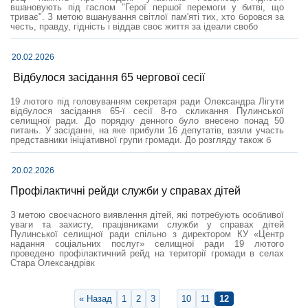
вшановують під гаслом "Герої першої перемоги у битві, що
триває". З метою вшанування світлої пам'яті тих, хто боровся за
честь, правду, гідність і віддав своє життя за ідеали свобо
20.02.2026
Відбулося засідання 65 чергової сесії
19 лютого під головуванням секретаря ради Олександра Лігути
відбулося засідання 65-ї сесії 8-го скликання Пулинської
селищної ради. До порядку денного було внесено понад 50
питань. У засіданні, на яке прибули 16 депутатів, взяли участь
представники ініціативної групи громади. До розгляду також б
20.02.2026
Профілактичні рейди служби у справах дітей
З метою своєчасного виявлення дітей, які потребують особливої
уваги та захисту, працівниками служби у справах дітей
Пулинської селищної ради спільно з директором КУ «Центр
надання соціальних послуг» селищної ради 19 лютого
проведено профілактичний рейд на території громади в селах
Стара Олександрівк
« Назад
1
2
3
...
10
11
12