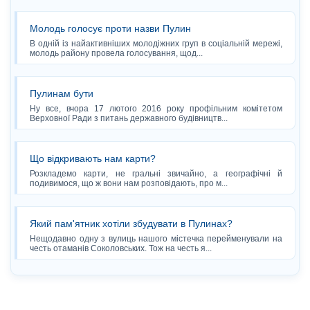
Молодь голосує проти назви Пулин
В одній із найактивніших молодіжних груп в соціальній мережі,
молодь району провела голосування, щод...
Пулинам бути
Ну все, вчора 17 лютого 2016 року профільним комітетом
Верховної Ради з питань державного будівництв...
Що відкривають нам карти?
Розкладемо карти, не гральні звичайно, а географічні й
подивимося, що ж вони нам розповідають, про м...
Який пам'ятник хотіли збудувати в Пулинах?
Нещодавно одну з вулиць нашого містечка перейменували на
честь отаманів Соколовських. Тож на честь я...